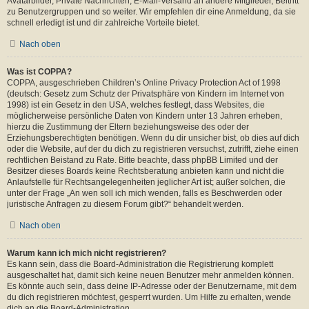
Avatarbilder, Private Nachrichten, E-Mail-Versand an andere Mitglieder, Beitritt
zu Benutzergruppen und so weiter. Wir empfehlen dir eine Anmeldung, da sie
schnell erledigt ist und dir zahlreiche Vorteile bietet.
Nach oben
Was ist COPPA?
COPPA, ausgeschrieben Children’s Online Privacy Protection Act of 1998
(deutsch: Gesetz zum Schutz der Privatsphäre von Kindern im Internet von
1998) ist ein Gesetz in den USA, welches festlegt, dass Websites, die
möglicherweise persönliche Daten von Kindern unter 13 Jahren erheben,
hierzu die Zustimmung der Eltern beziehungsweise des oder der
Erziehungsberechtigten benötigen. Wenn du dir unsicher bist, ob dies auf dich
oder die Website, auf der du dich zu registrieren versuchst, zutrifft, ziehe einen
rechtlichen Beistand zu Rate. Bitte beachte, dass phpBB Limited und der
Besitzer dieses Boards keine Rechtsberatung anbieten kann und nicht die
Anlaufstelle für Rechtsangelegenheiten jeglicher Art ist; außer solchen, die
unter der Frage „An wen soll ich mich wenden, falls es Beschwerden oder
juristische Anfragen zu diesem Forum gibt?“ behandelt werden.
Nach oben
Warum kann ich mich nicht registrieren?
Es kann sein, dass die Board-Administration die Registrierung komplett
ausgeschaltet hat, damit sich keine neuen Benutzer mehr anmelden können.
Es könnte auch sein, dass deine IP-Adresse oder der Benutzername, mit dem
du dich registrieren möchtest, gesperrt wurden. Um Hilfe zu erhalten, wende
dich an die Board-Administration.