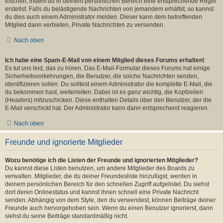
löschen, indem du in deinem persönlichen Bereich eine entsprechende Regel
erstellst. Falls du belästigende Nachrichten von jemandem erhältst, so kannst
du dies auch einem Administrator melden. Dieser kann dem betreffenden
Mitglied dann verbieten, Private Nachrichten zu versenden.
Nach oben
Ich habe eine Spam-E-Mail von einem Mitglied dieses Forums erhalten!
Es tut uns leid, das zu hören. Das E-Mail-Formular dieses Forums hat einige
Sicherheitsvorkehrungen, die Benutzer, die solche Nachrichten senden,
identifizieren sollen. Du solltest einem Administrator die komplette E-Mail, die
du bekommen hast, weiterleiten. Dabei ist es ganz wichtig, die Kopfzeilen
(Headers) mitzuschicken. Diese enthalten Details über den Benutzer, der die
E-Mail verschickt hat. Der Administrator kann dann entsprechend reagieren.
Nach oben
Freunde und ignorierte Mitglieder
Wozu benötige ich die Listen der Freunde und ignorierten Mitglieder?
Du kannst diese Listen benutzen, um andere Mitglieder des Boards zu
verwalten. Mitglieder, die du deiner Freundesliste hinzufügst, werden in
deinem persönlichen Bereich für den schnellen Zugriff aufgelistet. Du siehst
dort deren Onlinestatus und kannst ihnen schnell eine Private Nachricht
senden. Abhängig von dem Style, den du verwendest, können Beiträge deiner
Freunde auch hervorgehoben sein. Wenn du einen Benutzer ignorierst, dann
siehst du seine Beiträge standardmäßig nicht.