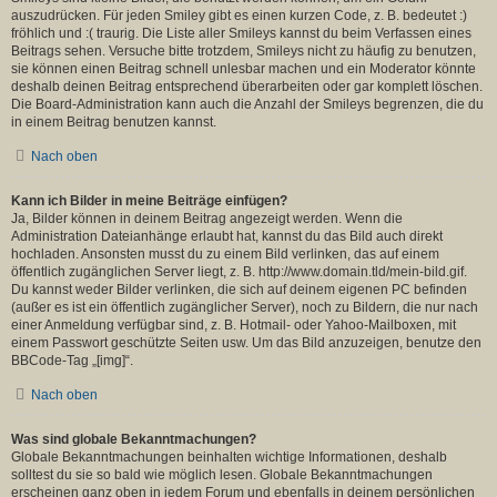
auszudrücken. Für jeden Smiley gibt es einen kurzen Code, z. B. bedeutet :)
fröhlich und :( traurig. Die Liste aller Smileys kannst du beim Verfassen eines
Beitrags sehen. Versuche bitte trotzdem, Smileys nicht zu häufig zu benutzen,
sie können einen Beitrag schnell unlesbar machen und ein Moderator könnte
deshalb deinen Beitrag entsprechend überarbeiten oder gar komplett löschen.
Die Board-Administration kann auch die Anzahl der Smileys begrenzen, die du
in einem Beitrag benutzen kannst.
Nach oben
Kann ich Bilder in meine Beiträge einfügen?
Ja, Bilder können in deinem Beitrag angezeigt werden. Wenn die
Administration Dateianhänge erlaubt hat, kannst du das Bild auch direkt
hochladen. Ansonsten musst du zu einem Bild verlinken, das auf einem
öffentlich zugänglichen Server liegt, z. B. http://www.domain.tld/mein-bild.gif.
Du kannst weder Bilder verlinken, die sich auf deinem eigenen PC befinden
(außer es ist ein öffentlich zugänglicher Server), noch zu Bildern, die nur nach
einer Anmeldung verfügbar sind, z. B. Hotmail- oder Yahoo-Mailboxen, mit
einem Passwort geschützte Seiten usw. Um das Bild anzuzeigen, benutze den
BBCode-Tag „[img]“.
Nach oben
Was sind globale Bekanntmachungen?
Globale Bekanntmachungen beinhalten wichtige Informationen, deshalb
solltest du sie so bald wie möglich lesen. Globale Bekanntmachungen
erscheinen ganz oben in jedem Forum und ebenfalls in deinem persönlichen