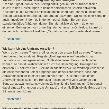
Wie kann ich meinem Beitrag eine Signatur anfügen?
Um eine Signatur an deinen Beitrag anzufügen, musst du zunächst eine
solche in den Einstellungen in deinem persönlichen Bereich entwerfen.
Nachdem du die Signatur erstellt und gespeichert hast, kannst du in jedem
Beitrag das Kästchen „Signatur anhängen“ aktivieren. Du kannst eine Signatur
auch hinzufügen, indem du in deinem persönlichen Bereich das
standardmäßige Anhängen deiner Signatur aktivierst. Wenn du einen
einzelnen Beitrag dennoch ohne Signatur verfassen möchtest, so kannst du
dort einfach das Kontrollkästchen „Signatur anhängen“ wieder deaktivieren.
Nach oben
Wie kann ich eine Umfrage erstellen?
Wenn du ein neues Thema eröffnest oder den ersten Beitrag eines Themas
bearbeitest, findest du ein Register „Umfrage erstellen“ unterhalb des
Formulars zur Beitragserstellung. Solltest du diesen Bereich nicht sehen
können, so hast du wahrscheinlich nicht die Berechtigung, Umfragen zu
erstellen. Du solltest einen Titel und mindestens zwei Antwortmöglichkeiten in
die entsprechenden Felder eingeben und dabei sicherstellen, dass jede
Antwortmöglichkeit in einer eigenen Zeile steht. Du kannst auch unter
„Auswahlmöglichkeiten pro Benutzer“ festlegen, wie viele Optionen ein
Benutzer auswählen kann, welches Zeitlimit für die Umfrage gilt (0 bedeutet
dabei eine zeitlich unbegrenzte Umfrage) und schließlich, ob die Benutzer ihre
Stimme ändern können.
Nach oben
Wieso kann ich nicht mehr Antwortmöglichkeiten erstellen?