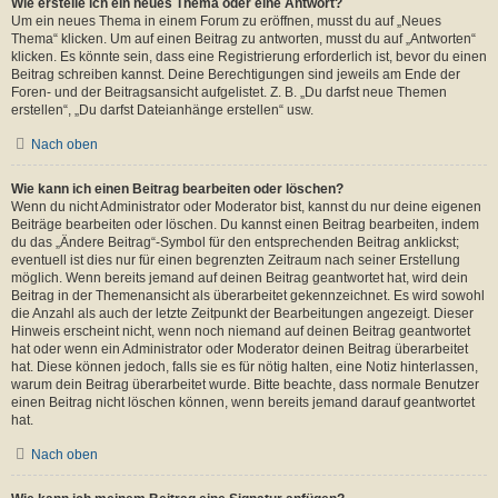
Wie erstelle ich ein neues Thema oder eine Antwort?
Um ein neues Thema in einem Forum zu eröffnen, musst du auf „Neues
Thema“ klicken. Um auf einen Beitrag zu antworten, musst du auf „Antworten“
klicken. Es könnte sein, dass eine Registrierung erforderlich ist, bevor du einen
Beitrag schreiben kannst. Deine Berechtigungen sind jeweils am Ende der
Foren- und der Beitragsansicht aufgelistet. Z. B. „Du darfst neue Themen
erstellen“, „Du darfst Dateianhänge erstellen“ usw.
Nach oben
Wie kann ich einen Beitrag bearbeiten oder löschen?
Wenn du nicht Administrator oder Moderator bist, kannst du nur deine eigenen
Beiträge bearbeiten oder löschen. Du kannst einen Beitrag bearbeiten, indem
du das „Ändere Beitrag“-Symbol für den entsprechenden Beitrag anklickst;
eventuell ist dies nur für einen begrenzten Zeitraum nach seiner Erstellung
möglich. Wenn bereits jemand auf deinen Beitrag geantwortet hat, wird dein
Beitrag in der Themenansicht als überarbeitet gekennzeichnet. Es wird sowohl
die Anzahl als auch der letzte Zeitpunkt der Bearbeitungen angezeigt. Dieser
Hinweis erscheint nicht, wenn noch niemand auf deinen Beitrag geantwortet
hat oder wenn ein Administrator oder Moderator deinen Beitrag überarbeitet
hat. Diese können jedoch, falls sie es für nötig halten, eine Notiz hinterlassen,
warum dein Beitrag überarbeitet wurde. Bitte beachte, dass normale Benutzer
einen Beitrag nicht löschen können, wenn bereits jemand darauf geantwortet
hat.
Nach oben