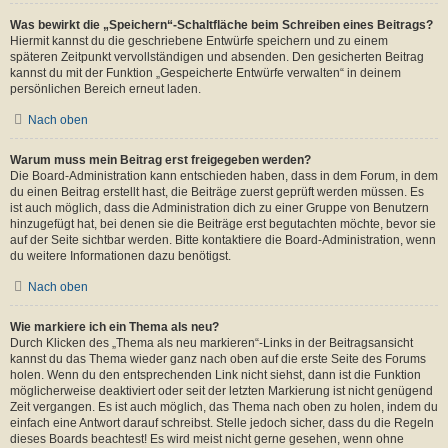
Was bewirkt die „Speichern“-Schaltfläche beim Schreiben eines Beitrags?
Hiermit kannst du die geschriebene Entwürfe speichern und zu einem
späteren Zeitpunkt vervollständigen und absenden. Den gesicherten Beitrag
kannst du mit der Funktion „Gespeicherte Entwürfe verwalten“ in deinem
persönlichen Bereich erneut laden.
Nach oben
Warum muss mein Beitrag erst freigegeben werden?
Die Board-Administration kann entschieden haben, dass in dem Forum, in dem
du einen Beitrag erstellt hast, die Beiträge zuerst geprüft werden müssen. Es
ist auch möglich, dass die Administration dich zu einer Gruppe von Benutzern
hinzugefügt hat, bei denen sie die Beiträge erst begutachten möchte, bevor sie
auf der Seite sichtbar werden. Bitte kontaktiere die Board-Administration, wenn
du weitere Informationen dazu benötigst.
Nach oben
Wie markiere ich ein Thema als neu?
Durch Klicken des „Thema als neu markieren“-Links in der Beitragsansicht
kannst du das Thema wieder ganz nach oben auf die erste Seite des Forums
holen. Wenn du den entsprechenden Link nicht siehst, dann ist die Funktion
möglicherweise deaktiviert oder seit der letzten Markierung ist nicht genügend
Zeit vergangen. Es ist auch möglich, das Thema nach oben zu holen, indem du
einfach eine Antwort darauf schreibst. Stelle jedoch sicher, dass du die Regeln
dieses Boards beachtest! Es wird meist nicht gerne gesehen, wenn ohne