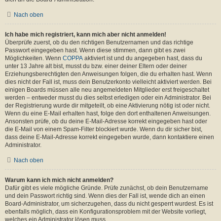
Nach oben
Ich habe mich registriert, kann mich aber nicht anmelden!
Überprüfe zuerst, ob du den richtigen Benutzernamen und das richtige
Passwort eingegeben hast. Wenn diese stimmen, dann gibt es zwei
Möglichkeiten. Wenn
COPPA
aktiviert ist und du angegeben hast, dass du
unter 13 Jahre alt bist, musst du bzw. einer deiner Eltern oder deiner
Erziehungsberechtigten den Anweisungen folgen, die du erhalten hast. Wenn
dies nicht der Fall ist, muss dein Benutzerkonto vielleicht aktiviert werden. Bei
einigen Boards müssen alle neu angemeldeten Mitglieder erst freigeschaltet
werden – entweder musst du dies selbst erledigen oder ein Administrator. Bei
der Registrierung wurde dir mitgeteilt, ob eine Aktivierung nötig ist oder nicht.
Wenn du eine E-Mail erhalten hast, folge den dort enthaltenen Anweisungen.
Ansonsten prüfe, ob du deine E-Mail-Adresse korrekt eingegeben hast oder
die E-Mail von einem Spam-Filter blockiert wurde. Wenn du dir sicher bist,
dass deine E-Mail-Adresse korrekt eingegeben wurde, dann kontaktiere einen
Administrator.
Nach oben
Warum kann ich mich nicht anmelden?
Dafür gibt es viele mögliche Gründe. Prüfe zunächst, ob dein Benutzername
und dein Passwort richtig sind. Wenn dies der Fall ist, wende dich an einen
Board-Administrator, um sicherzugehen, dass du nicht gesperrt wurdest. Es ist
ebenfalls möglich, dass ein Konfigurationsproblem mit der Website vorliegt,
welches ein Administrator lösen muss.