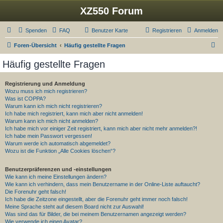
XZ550 Forum
Spenden
FAQ
Benutzer Karte
Registrieren
Anmelden
S
Foren-Übersicht
Häufig gestellte Fragen
u
Häufig gestellte Fragen
c
h
Registrierung und Anmeldung
Wozu muss ich mich registrieren?
e
Was ist COPPA?
Warum kann ich mich nicht registrieren?
Ich habe mich registriert, kann mich aber nicht anmelden!
Warum kann ich mich nicht anmelden?
Ich habe mich vor einiger Zeit registriert, kann mich aber nicht mehr anmelden?!
Ich habe mein Passwort vergessen!
Warum werde ich automatisch abgemeldet?
Wozu ist die Funktion „Alle Cookies löschen“?
Benutzerpräferenzen und -einstellungen
Wie kann ich meine Einstellungen ändern?
Wie kann ich verhindern, dass mein Benutzername in der Online-Liste auftaucht?
Die Forenuhr geht falsch!
Ich habe die Zeitzone eingestellt, aber die Forenuhr geht immer noch falsch!
Meine Sprache steht auf diesem Board nicht zur Auswahl!
Was sind das für Bilder, die bei meinem Benutzernamen angezeigt werden?
Wie verwende ich einen Avatar?