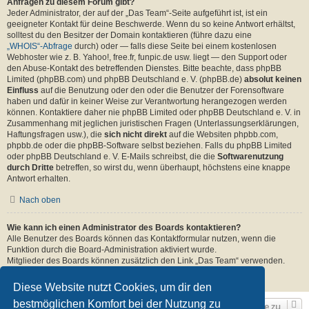
Anfragen zu diesem Forum gibt?
Jeder Administrator, der auf der „Das Team“-Seite aufgeführt ist, ist ein
geeigneter Kontakt für deine Beschwerde. Wenn du so keine Antwort erhältst,
solltest du den Besitzer der Domain kontaktieren (führe dazu eine
„WHOIS“-Abfrage
durch) oder — falls diese Seite bei einem kostenlosen
Webhoster wie z. B. Yahoo!, free.fr, funpic.de usw. liegt — den Support oder
den Abuse-Kontakt des betreffenden Dienstes. Bitte beachte, dass phpBB
Limited (phpBB.com) und phpBB Deutschland e. V. (phpBB.de)
absolut keinen
Einfluss
auf die Benutzung oder den oder die Benutzer der Forensoftware
haben und dafür in keiner Weise zur Verantwortung herangezogen werden
können. Kontaktiere daher nie phpBB Limited oder phpBB Deutschland e. V. in
Zusammenhang mit jeglichen juristischen Fragen (Unterlassungserklärungen,
Haftungsfragen usw.), die
sich nicht direkt
auf die Websiten phpbb.com,
phpbb.de oder die phpBB-Software selbst beziehen. Falls du phpBB Limited
oder phpBB Deutschland e. V. E-Mails schreibst, die die
Softwarenutzung
durch Dritte
betreffen, so wirst du, wenn überhaupt, höchstens eine knappe
Antwort erhalten.
Nach oben
Wie kann ich einen Administrator des Boards kontaktieren?
Alle Benutzer des Boards können das Kontaktformular nutzen, wenn die
Funktion durch die Board-Administration aktiviert wurde.
Mitglieder des Boards können zusätzlich den Link „Das Team“ verwenden.
Nach oben
Diese Website nutzt Cookies, um dir den
bestmöglichen Komfort bei der Nutzung zu
Gehe zu