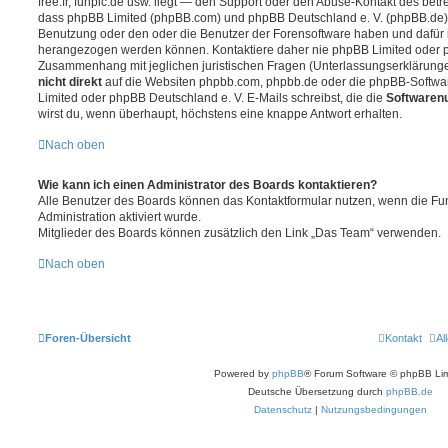
free.fr, funpic.de usw. liegt — den Support oder den Abuse-Kontakt des betr
dass phpBB Limited (phpBB.com) und phpBB Deutschland e. V. (phpBB.de
Benutzung oder den oder die Benutzer der Forensoftware haben und dafür 
herangezogen werden können. Kontaktiere daher nie phpBB Limited oder p
Zusammenhang mit jeglichen juristischen Fragen (Unterlassungserklärunge
nicht direkt
auf die Websiten phpbb.com, phpbb.de oder die phpBB-Softwar
Limited oder phpBB Deutschland e. V. E-Mails schreibst, die die
Softwarenu
wirst du, wenn überhaupt, höchstens eine knappe Antwort erhalten.
Nach oben
Wie kann ich einen Administrator des Boards kontaktieren?
Alle Benutzer des Boards können das Kontaktformular nutzen, wenn die Fun
Administration aktiviert wurde.
Mitglieder des Boards können zusätzlich den Link „Das Team“ verwenden.
Nach oben
Foren-Übersicht
Kontakt
Al
Powered by
phpBB
® Forum Software © phpBB Lim
Deutsche Übersetzung durch
phpBB.de
Datenschutz
|
Nutzungsbedingungen