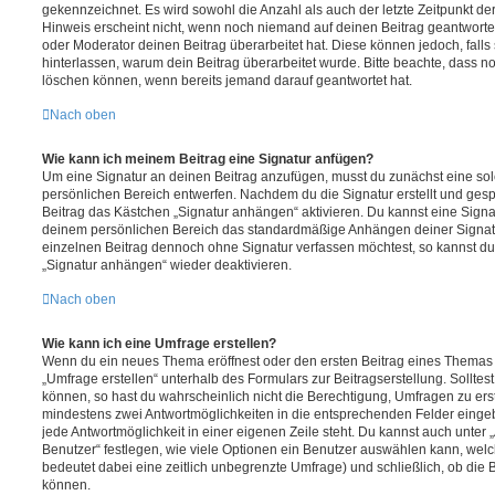
gekennzeichnet. Es wird sowohl die Anzahl als auch der letzte Zeitpunkt d
Hinweis erscheint nicht, wenn noch niemand auf deinen Beitrag geantwortet
oder Moderator deinen Beitrag überarbeitet hat. Diese können jedoch, falls s
hinterlassen, warum dein Beitrag überarbeitet wurde. Bitte beachte, dass n
löschen können, wenn bereits jemand darauf geantwortet hat.
Nach oben
Wie kann ich meinem Beitrag eine Signatur anfügen?
Um eine Signatur an deinen Beitrag anzufügen, musst du zunächst eine sol
persönlichen Bereich entwerfen. Nachdem du die Signatur erstellt und gesp
Beitrag das Kästchen „Signatur anhängen“ aktivieren. Du kannst eine Signa
deinem persönlichen Bereich das standardmäßige Anhängen deiner Signatu
einzelnen Beitrag dennoch ohne Signatur verfassen möchtest, so kannst du 
„Signatur anhängen“ wieder deaktivieren.
Nach oben
Wie kann ich eine Umfrage erstellen?
Wenn du ein neues Thema eröffnest oder den ersten Beitrag eines Themas be
„Umfrage erstellen“ unterhalb des Formulars zur Beitragserstellung. Solltes
können, so hast du wahrscheinlich nicht die Berechtigung, Umfragen zu erste
mindestens zwei Antwortmöglichkeiten in die entsprechenden Felder eingeb
jede Antwortmöglichkeit in einer eigenen Zeile steht. Du kannst auch unter
Benutzer“ festlegen, wie viele Optionen ein Benutzer auswählen kann, welche
bedeutet dabei eine zeitlich unbegrenzte Umfrage) und schließlich, ob die
können.