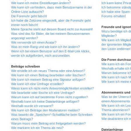
Wie kann ich meine Einstellungen ändern?
Ich kann keine Priva
Wie kann ich verhindern, dass mein Benutzername in der
Ich bekomme ständig
Online-Liste auftaucht?
Ich habe eine Spam-E
Die Forenuhr geht falsch!
Forums erhalten!
Ich habe die Zeitzone eingestellt, aber die Forenuhr geht
immer noch falsch!
Freunde und ignori
Meine Sprache steht auf diesem Board nicht zur Auswahl!
Wozu benötige ich di
Was sind das für Bilder, die bei meinem Benutzernamen
Mitglieder?
angezeigt werden?
Wie kann ich Mitglied
Wie verwende ich einen Avatar?
der ignorierten Mitg
Was ist mein Rang und wie kann ich ihn ändern?
den Listen entfernen
Wenn ich bei einem Benutzer auf den E-Mail-Link klicke,
werde ich aufgefordert, mich anzumelden.
Die Foren durchsu
Wie kann ich ein Fo
Beiträge schreiben
Weshalb erhalte ich 
Wie erstelle ich ein neues Thema oder eine Antwort?
Warum bekomme ich b
Wie kann ich einen Beitrag bearbeiten oder löschen?
Wie kann ich nach M
Wie kann ich meinem Beitrag eine Signatur anfügen?
Wie kann ich meine 
Wie kann ich eine Umfrage erstellen?
Wieso kann ich nicht mehr Antwortmöglichkeiten erstellen?
Abonnements und 
Wie bearbeite oder lösche ich eine Umfrage?
Was ist der Untersc
Warum kann ich auf bestimmte Foren nicht zugreifen?
einem Abonnements 
Weshalb kann ich keine Dateianhänge anfügen?
Wie kann ich ein Les
Weshalb wurde ich verwarnt?
Thema abonnieren?
Wie kann ich Beiträge den Moderatoren melden?
Wie kann ich ein Fo
Was bewirkt die „Speichern“-Schaltfläche beim Schreiben
Wie deaktiviere ich
eines Beitrags?
Warum muss mein Beitrag erst freigegeben werden?
Wie markiere ich ein Thema als neu?
Dateianhänge