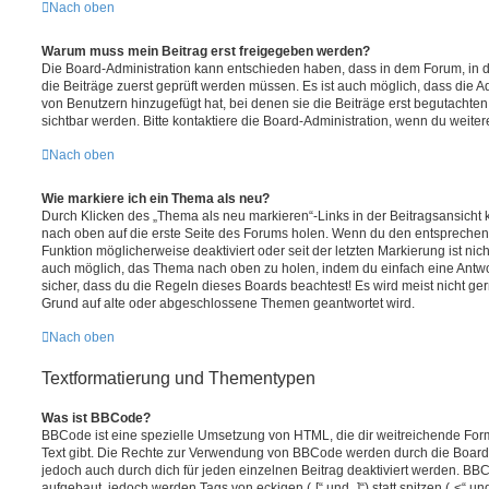
Nach oben
Warum muss mein Beitrag erst freigegeben werden?
Die Board-Administration kann entschieden haben, dass in dem Forum, in de
die Beiträge zuerst geprüft werden müssen. Es ist auch möglich, dass die A
von Benutzern hinzugefügt hat, bei denen sie die Beiträge erst begutachten
sichtbar werden. Bitte kontaktiere die Board-Administration, wenn du weiter
Nach oben
Wie markiere ich ein Thema als neu?
Durch Klicken des „Thema als neu markieren“-Links in der Beitragsansich
nach oben auf die erste Seite des Forums holen. Wenn du den entsprechende
Funktion möglicherweise deaktiviert oder seit der letzten Markierung ist nic
auch möglich, das Thema nach oben zu holen, indem du einfach eine Antwort
sicher, dass du die Regeln dieses Boards beachtest! Es wird meist nicht ge
Grund auf alte oder abgeschlossene Themen geantwortet wird.
Nach oben
Textformatierung und Thementypen
Was ist BBCode?
BBCode ist eine spezielle Umsetzung von HTML, die dir weitreichende For
Text gibt. Die Rechte zur Verwendung von BBCode werden durch die Board
jedoch auch durch dich für jeden einzelnen Beitrag deaktiviert werden. BB
aufgebaut, jedoch werden Tags von eckigen („[“ und „]“) statt spitzen („<“ 