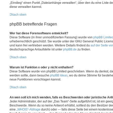
„Einstieg“ einen Punkt „Dateianhänge verwalten“, über den du eine Liste d
diese verwalten kannst.
Nach oben
phpBB betreffende Fragen
Wer hat diese Forensoftware entwickelt?
Diese Software (in ihrer unmodifizierten Fassung) wurde von
phpBB Limite
urheberrechtlich geschützt. Sie wurde unter der GNU General Public License
und kann frei vertrieben werden. Weitere Details findest du
auf der Seite v
deutschsprachige Anlaufstelle ist unter
phpBB.de
zu finden.
Nach oben
Warum ist Funktion x oder y nicht enthalten?
Diese Software wurde von phpBB Limited geschrieben. Wenn du denkst, das
werden sollte, dann besuche
phpBB Ideas
, wo du deine Stimme für beste
neue Funktionen vorschlagen kannst.
Nach oben
An wen soll ich mich wenden, falls es Beschwerden oder juristische An
Jeder Administrator, der auf der „Das Team“-Seite aufgeführt ist, ist ein geei
Beschwerde. Wenn du so keine Antwort erhältst, solltest du den Besitzer de
eine
„WHOIS“-Abfrage
durch) oder — falls diese Seite bei einem kostenlos