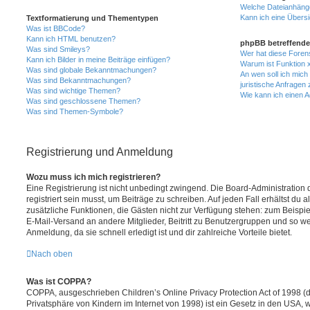
Welche Dateianhänge
Kann ich eine Übersi
Textformatierung und Thementypen
Was ist BBCode?
Kann ich HTML benutzen?
phpBB betreffende
Was sind Smileys?
Wer hat diese Foren
Kann ich Bilder in meine Beiträge einfügen?
Warum ist Funktion x
Was sind globale Bekanntmachungen?
An wen soll ich mic
Was sind Bekanntmachungen?
juristische Anfragen
Was sind wichtige Themen?
Wie kann ich einen A
Was sind geschlossene Themen?
Was sind Themen-Symbole?
Registrierung und Anmeldung
Wozu muss ich mich registrieren?
Eine Registrierung ist nicht unbedingt zwingend. Die Board-Administration
registriert sein musst, um Beiträge zu schreiben. Auf jeden Fall erhältst du als
zusätzliche Funktionen, die Gästen nicht zur Verfügung stehen: zum Beispiel
E-Mail-Versand an andere Mitglieder, Beitritt zu Benutzergruppen und so wei
Anmeldung, da sie schnell erledigt ist und dir zahlreiche Vorteile bietet.
Nach oben
Was ist COPPA?
COPPA, ausgeschrieben Children’s Online Privacy Protection Act of 1998 (
Privatsphäre von Kindern im Internet von 1998) ist ein Gesetz in den USA, w