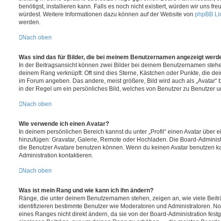
benötigst, installieren kann. Falls es noch nicht existiert, würden wir uns f
würdest. Weitere Informationen dazu können auf der Website von
phpBB Li
werden.
Nach oben
Was sind das für Bilder, die bei meinem Benutzernamen angezeigt werd
In der Beitragsansicht können zwei Bilder bei deinem Benutzernamen stehen.
deinem Rang verknüpft: Oft sind dies Sterne, Kästchen oder Punkte, die de
im Forum angeben. Das andere, meist größere, Bild wird auch als „Avatar“ b
in der Regel um ein persönliches Bild, welches von Benutzer zu Benutzer unt
Nach oben
Wie verwende ich einen Avatar?
In deinem persönlichen Bereich kannst du unter „Profil“ einen Avatar über 
hinzufügen: Gravatar, Galerie, Remote oder Hochladen. Die Board-Adminis
die Benutzer Avatare benutzen können. Wenn du keinen Avatar benutzen kan
Administration kontaktieren.
Nach oben
Was ist mein Rang und wie kann ich ihn ändern?
Ränge, die unter deinem Benutzernamen stehen, zeigen an, wie viele Beiträg
identifizieren bestimmte Benutzer wie Moderatoren und Administratoren. N
eines Ranges nicht direkt ändern, da sie von der Board-Administration festg