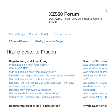
XZ550 Forum
Das XZ550 Forum, alles zum Thema Yamaha
XZ550
Schnellzugriff
Spenden
FAQ
Benutzer Karte
Foren-Übersicht
Häufig gestellte Fragen
Häufig gestellte Fragen
Registrierung und Anmeldung
Benutzer-Stufen u
Wozu muss ich mich registrieren?
Was sind Administra
Was ist COPPA?
Was sind Moderator
Warum kann ich mich nicht registrieren?
Was sind Benutzerg
Ich habe mich registriert, kann mich aber nicht anmelden!
Wo finde ich die Ben
Warum kann ich mich nicht anmelden?
bei?
Ich habe mich vor einiger Zeit registriert, kann mich aber
Wie werde ich Grupp
nicht mehr anmelden?!
Weshalb werden ver
Ich habe mein Passwort vergessen!
dargestellt?
Warum werde ich automatisch abgemeldet?
Was ist eine Hauptg
Wozu ist die Funktion „Alle Cookies löschen“?
Was bedeutet der „Da
Benutzerpräferenzen und -einstellungen
Private Nachrichte