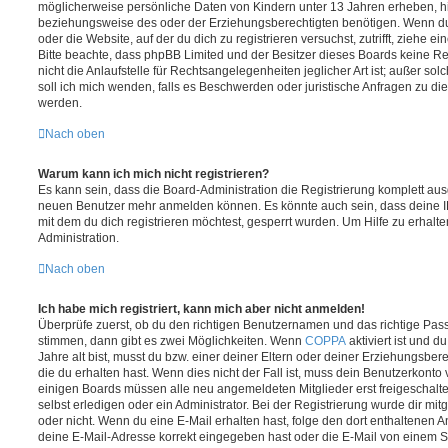
möglicherweise persönliche Daten von Kindern unter 13 Jahren erheben, h
beziehungsweise des oder der Erziehungsberechtigten benötigen. Wenn du di
oder die Website, auf der du dich zu registrieren versuchst, zutrifft, ziehe e
Bitte beachte, dass phpBB Limited und der Besitzer dieses Boards keine 
nicht die Anlaufstelle für Rechtsangelegenheiten jeglicher Art ist; außer so
soll ich mich wenden, falls es Beschwerden oder juristische Anfragen zu d
werden.
Nach oben
Warum kann ich mich nicht registrieren?
Es kann sein, dass die Board-Administration die Registrierung komplett ausg
neuen Benutzer mehr anmelden können. Es könnte auch sein, dass deine 
mit dem du dich registrieren möchtest, gesperrt wurden. Um Hilfe zu erhalt
Administration.
Nach oben
Ich habe mich registriert, kann mich aber nicht anmelden!
Überprüfe zuerst, ob du den richtigen Benutzernamen und das richtige Pa
stimmen, dann gibt es zwei Möglichkeiten. Wenn
COPPA
aktiviert ist und 
Jahre alt bist, musst du bzw. einer deiner Eltern oder deiner Erziehungsbe
die du erhalten hast. Wenn dies nicht der Fall ist, muss dein Benutzerkonto v
einigen Boards müssen alle neu angemeldeten Mitglieder erst freigeschalt
selbst erledigen oder ein Administrator. Bei der Registrierung wurde dir mitget
oder nicht. Wenn du eine E-Mail erhalten hast, folge den dort enthaltenen
deine E-Mail-Adresse korrekt eingegeben hast oder die E-Mail von einem S