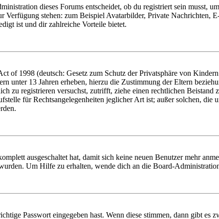
istration dieses Forums entscheidet, ob du registriert sein musst, um Be
zur Verfügung stehen: zum Beispiel Avatarbilder, Private Nachrichten, 
igt ist und dir zahlreiche Vorteile bietet.
t of 1998 (deutsch: Gesetz zum Schutz der Privatsphäre von Kindern i
ern unter 13 Jahren erheben, hierzu die Zustimmung der Eltern bezieh
dich zu registrieren versuchst, zutrifft, ziehe einen rechtlichen Beista
stelle für Rechtsangelegenheiten jeglicher Art ist; außer solchen, die
erden.
 komplett ausgeschaltet hat, damit sich keine neuen Benutzer mehr anm
 wurden. Um Hilfe zu erhalten, wende dich an die Board-Administratio
richtige Passwort eingegeben hast. Wenn diese stimmen, dann gibt es