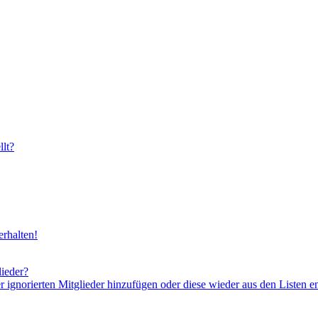
lt?
rhalten!
lieder?
er ignorierten Mitglieder hinzufügen oder diese wieder aus den Listen e