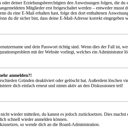
ern oder deiner Erziehungsberechtigten den Anweisungen folgen, die du e
 angemeldeten Mitglieder erst freigeschaltet werden – entweder musst du
. Wenn du eine E-Mail erhalten hast, folge den dort enthaltenen Anweis
nn du dir sicher bist, dass deine E-Mail-Adresse korrekt eingegeben w
Benutzername und dein Passwort richtig sind. Wenn dies der Fall ist, w
igurationsproblem mit der Website vorliegt, welches ein Administrator l
t mehr anmelden?!
rschieden Gründen deaktiviert oder gelöscht hat. Außerdem löschen vie
triere dich einfach erneut und nimm aktiv an den Diskussionen teil!
 nicht wieder mitteilen, du kannst es jedoch zurücksetzen. Dies machs
 dich schnell wieder anmelden können.
ückzusetzen, so wende dich an die Board-Administration.