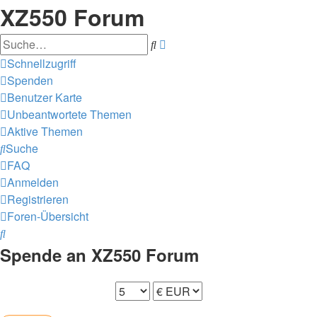
XZ550 Forum
Erweiterte
Suche
Suche
Schnellzugriff
Spenden
Benutzer Karte
Unbeantwortete Themen
Aktive Themen
Suche
FAQ
Anmelden
Registrieren
Foren-Übersicht
Suche
Spende an XZ550 Forum