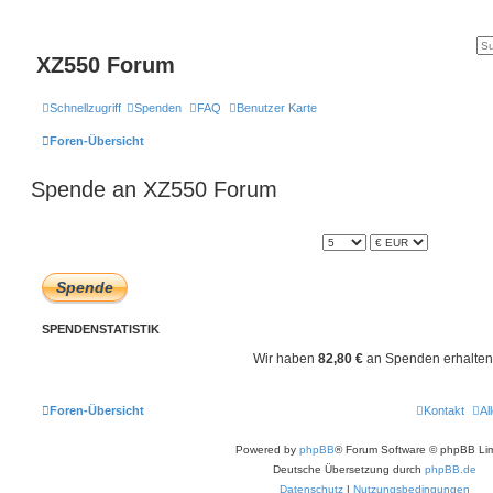
XZ550 Forum
Schnellzugriff
Spenden
FAQ
Benutzer Karte
Foren-Übersicht
Spende an XZ550 Forum
SPENDENSTATISTIK
Wir haben
82,80 €
an Spenden erhalten
Foren-Übersicht
Kontakt
Al
Powered by
phpBB
® Forum Software © phpBB Lim
Deutsche Übersetzung durch
phpBB.de
Datenschutz
|
Nutzungsbedingungen