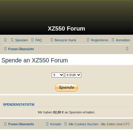
XZ550 Forum
Spenden
FAQ
Benutzer Karte
Registrieren
Anmelden
S
Foren-Übersicht
u
Spende an XZ550 Forum
c
h
e
SPENDENSTATISTIK
Wir haben
82,80 €
an Spenden erhalten.
Foren-Übersicht
Kontakt
Alle Cookies löschen
Alle Zeiten sind
UTC