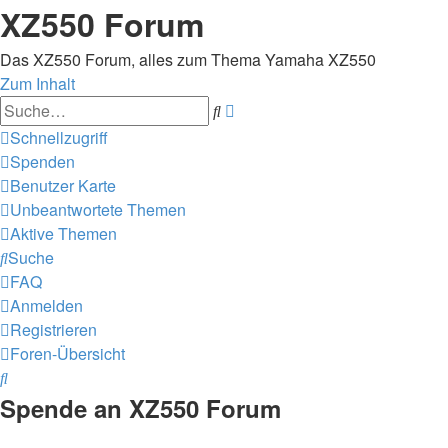
XZ550 Forum
Das XZ550 Forum, alles zum Thema Yamaha XZ550
Zum Inhalt
Erweiterte
Suche
Suche
Schnellzugriff
Spenden
Benutzer Karte
Unbeantwortete Themen
Aktive Themen
Suche
FAQ
Anmelden
Registrieren
Foren-Übersicht
Suche
Spende an XZ550 Forum