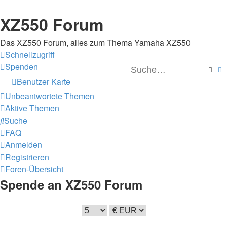
XZ550 Forum
Das XZ550 Forum, alles zum Thema Yamaha XZ550
Schnellzugriff
Spenden
Such
E
Benutzer Karte
Unbeantwortete Themen
Aktive Themen
Suche
FAQ
Anmelden
Registrieren
Foren-Übersicht
Spende an XZ550 Forum