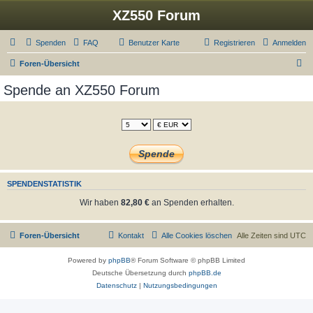
XZ550 Forum
Spenden
FAQ
Benutzer Karte
Registrieren
Anmelden
S
Foren-Übersicht
u
Spende an XZ550 Forum
c
h
e
SPENDENSTATISTIK
Wir haben
82,80 €
an Spenden erhalten.
Foren-Übersicht
Kontakt
Alle Cookies löschen
Alle Zeiten sind
UTC
Powered by
phpBB
® Forum Software © phpBB Limited
Deutsche Übersetzung durch
phpBB.de
Datenschutz
|
Nutzungsbedingungen